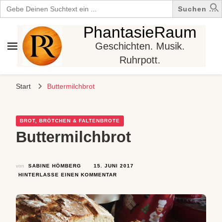
Search
for:
PhantasieRaum
Geschichten. Musik.
Ruhrpott.
Start
Buttermilchbrot
BROT, BRÖTCHEN & FALTENBROTE
Buttermilchbrot
von
SABINE HÖMBERG
15. JUNI 2017
ZU
HINTERLASSE EINEN KOMMENTAR
BUTTERMILCHBROT