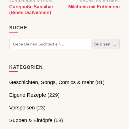
Beitragsnavigation
VORHERIGER ARTIKEL
NÄCHSTER ARTIKEL
Currysoße Sansibar
Milchreis mit Erdbeeren
(Bines Diätversion)
SUCHE
Search
for:
KATEGORIEN
Geschichten, Songs, Comics & mehr
(81)
Eigene Rezepte
(229)
Vorspeisen
(23)
Suppen & Eintöpfe
(68)