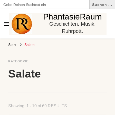
Search
for:
PhantasieRaum
Geschichten. Musik.
Ruhrpott.
Start
Salate
KATEGORIE
Salate
Showing: 1 - 10 of 69 RESULTS