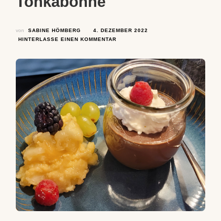
Tonkabohne
von
SABINE HÖMBERG
4. DEZEMBER 2022
ZU
HINTERLASSE EINEN KOMMENTAR
BINES
BESTES
WEIHNACHTSDESSERT
–
MOUSSE
AU
CHOCOLAT
MIT
TONKABOHNE