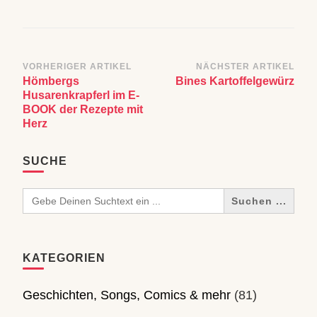
Beitragsnavigation
VORHERIGER ARTIKEL
NÄCHSTER ARTIKEL
Hömbergs
Bines Kartoffelgewürz
Husarenkrapferl im E-
BOOK der Rezepte mit
Herz
SUCHE
Search
for:
KATEGORIEN
Geschichten, Songs, Comics & mehr
(81)