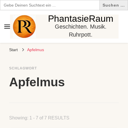
Search
for:
PhantasieRaum
Geschichten. Musik.
Ruhrpott.
Start
Apfelmus
SCHLAGWORT
Apfelmus
Showing: 1 - 7 of 7 RESULTS