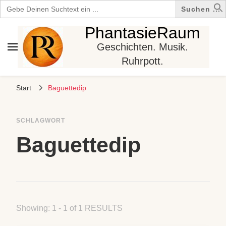
Search
for:
PhantasieRaum
Geschichten. Musik.
Ruhrpott.
Start
Baguettedip
SCHLAGWORT
Baguettedip
Showing: 1 - 1 of 1 RESULTS