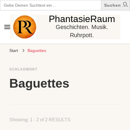
Search
for:
PhantasieRaum
Geschichten. Musik.
Ruhrpott.
Start
Baguettes
SCHLAGWORT
Baguettes
Showing: 1 - 2 of 2 RESULTS