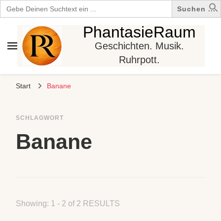
Search
for:
PhantasieRaum
Geschichten. Musik.
Ruhrpott.
Start
Banane
SCHLAGWORT
Banane
Showing: 1 - 2 of 2 RESULTS