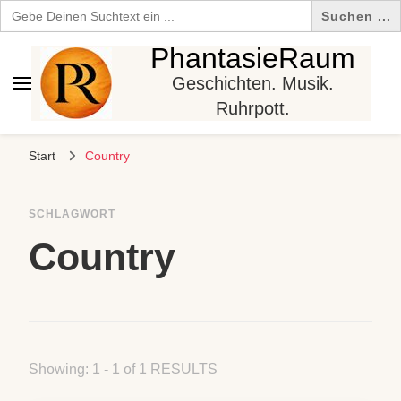
Search
for:
PhantasieRaum
Geschichten. Musik.
Ruhrpott.
Start
Country
SCHLAGWORT
Country
Showing: 1 - 1 of 1 RESULTS