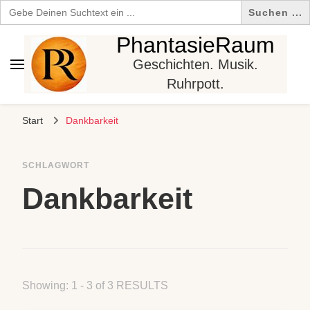
Search
for:
PhantasieRaum
Geschichten. Musik.
Ruhrpott.
Start
Dankbarkeit
SCHLAGWORT
Dankbarkeit
Showing: 1 - 3 of 3 RESULTS