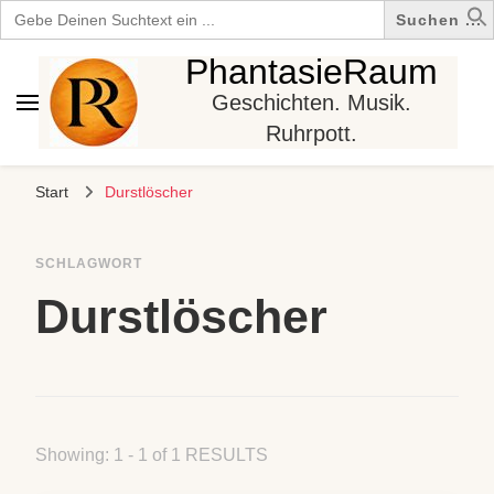
Search
for:
PhantasieRaum
Geschichten. Musik.
Ruhrpott.
Start
Durstlöscher
SCHLAGWORT
Durstlöscher
Showing: 1 - 1 of 1 RESULTS