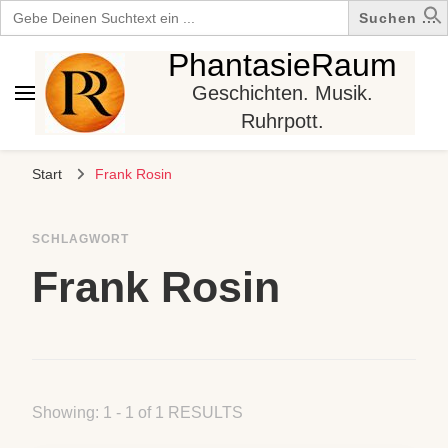
Search
for:
PhantasieRaum
Geschichten. Musik.
Ruhrpott.
Start
Frank Rosin
SCHLAGWORT
Frank Rosin
Showing: 1 - 1 of 1 RESULTS