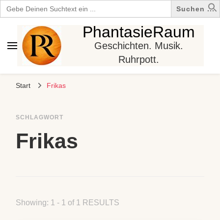
Search
for:
PhantasieRaum
Geschichten. Musik.
Ruhrpott.
Start
Frikas
SCHLAGWORT
Frikas
Showing: 1 - 1 of 1 RESULTS