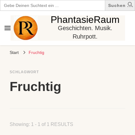
Search
for:
PhantasieRaum
Geschichten. Musik.
Ruhrpott.
Start
Fruchtig
SCHLAGWORT
Fruchtig
Showing: 1 - 1 of 1 RESULTS