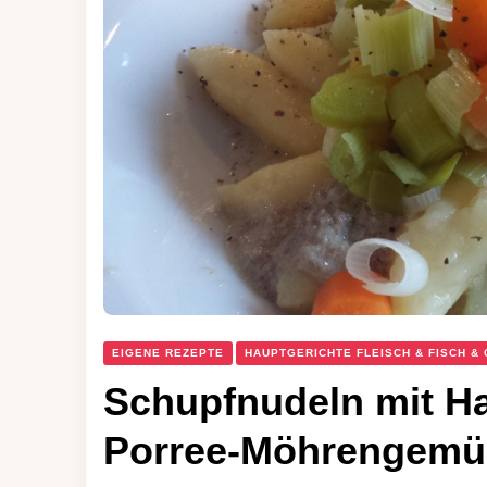
EIGENE REZEPTE
HAUPTGERICHTE FLEISCH & FISCH &
Schupfnudeln mit Ha
Porree-Möhrengemü