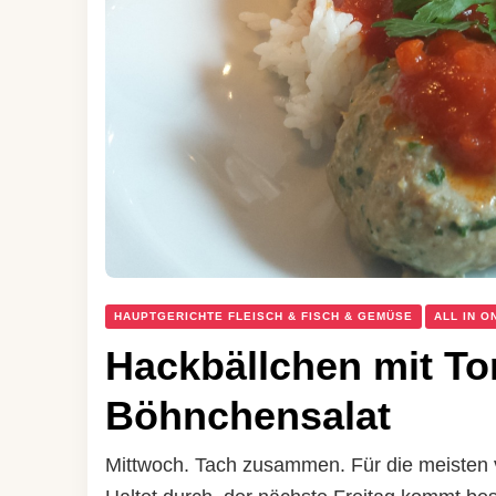
HAUPTGERICHTE FLEISCH & FISCH & GEMÜSE
ALL IN O
Hackbällchen mit T
Böhnchensalat
Mittwoch. Tach zusammen. Für die meiste