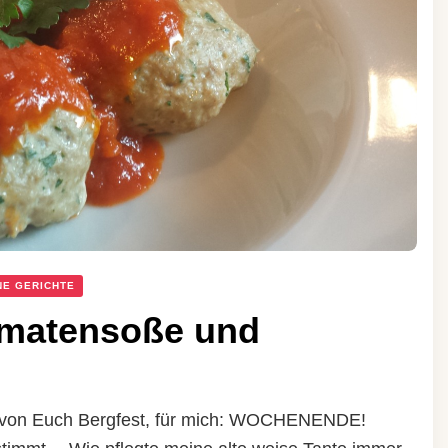
NE GERICHTE
omatensoße und
n von Euch Bergfest, für mich: WOCHENENDE!