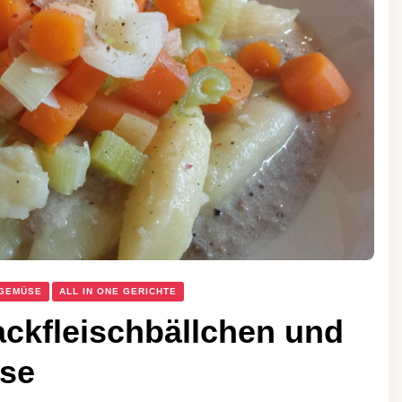
 GEMÜSE
ALL IN ONE GERICHTE
ckfleischbällchen und
se