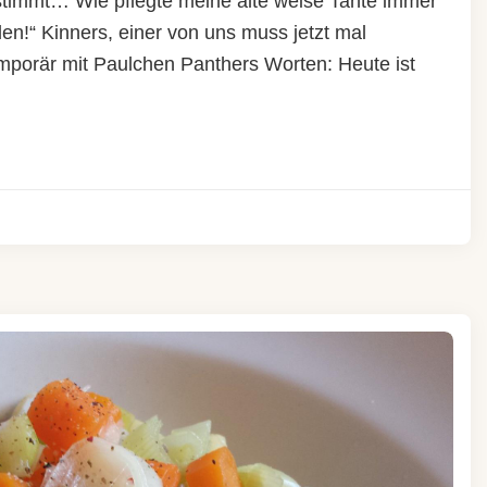
stimmt… Wie pflegte meine alte weise Tante immer
en!“ Kinners, einer von uns muss jetzt mal
emporär mit Paulchen Panthers Worten: Heute ist