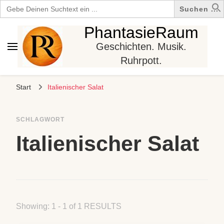
Search
for:
PhantasieRaum
Geschichten. Musik.
Ruhrpott.
Start
Italienischer Salat
SCHLAGWORT
Italienischer Salat
Showing: 1 - 1 of 1 RESULTS