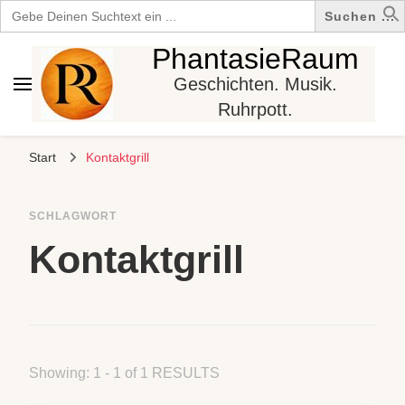
Search
for:
PhantasieRaum
Geschichten. Musik.
Ruhrpott.
Start
Kontaktgrill
SCHLAGWORT
Kontaktgrill
Showing: 1 - 1 of 1 RESULTS