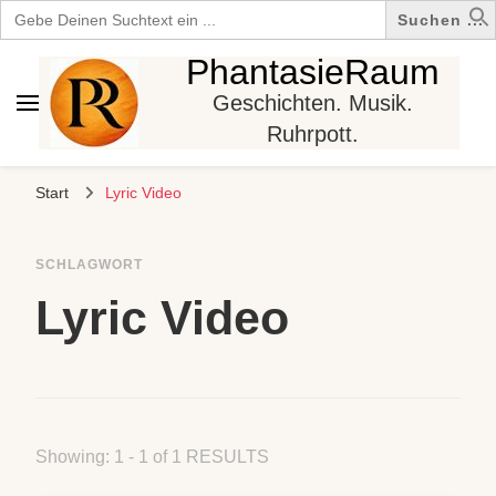
Search
for:
PhantasieRaum
Geschichten. Musik.
Ruhrpott.
Start
Lyric Video
SCHLAGWORT
Lyric Video
Showing: 1 - 1 of 1 RESULTS