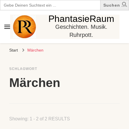
Search
for:
PhantasieRaum
Geschichten. Musik.
Ruhrpott.
Start
Märchen
SCHLAGWORT
Märchen
Showing: 1 - 2 of 2 RESULTS