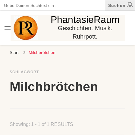
Search
for:
PhantasieRaum
Geschichten. Musik.
Ruhrpott.
Start
Milchbrötchen
SCHLAGWORT
Milchbrötchen
Showing: 1 - 1 of 1 RESULTS