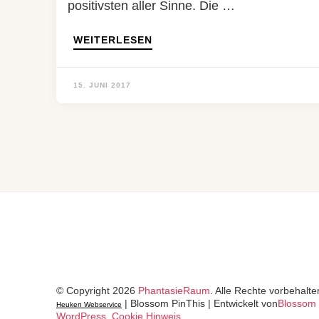
positivsten aller Sinne. Die …
WEITERLESEN
15. JUNI 2017
© Copyright 2026
PhantasieRaum
. Alle Rechte vorbehalte
|
Blossom PinThis | Entwickelt von
Blossom
Heuken Webservice
WordPress
.
Cookie Hinweis