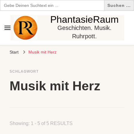
Search
for:
PhantasieRaum
Geschichten. Musik.
Ruhrpott.
Start
Musik mit Herz
SCHLAGWORT
Musik mit Herz
Showing: 1 - 5 of 5 RESULTS