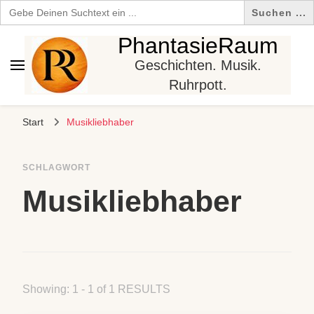
Search
for:
PhantasieRaum
Geschichten. Musik.
Ruhrpott.
Start
Musikliebhaber
SCHLAGWORT
Musikliebhaber
Showing: 1 - 1 of 1 RESULTS