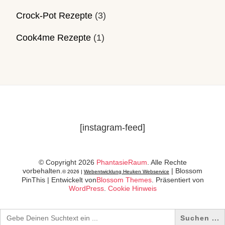
Crock-Pot Rezepte
(3)
Cook4me Rezepte
(1)
[instagram-feed]
© Copyright 2026
PhantasieRaum
. Alle Rechte
vorbehalten.
|
Blossom
© 2026 |
Webentwicklung Heuken Webservice
PinThis | Entwickelt von
Blossom Themes
. Präsentiert von
WordPress
.
Cookie Hinweis
Search
for: