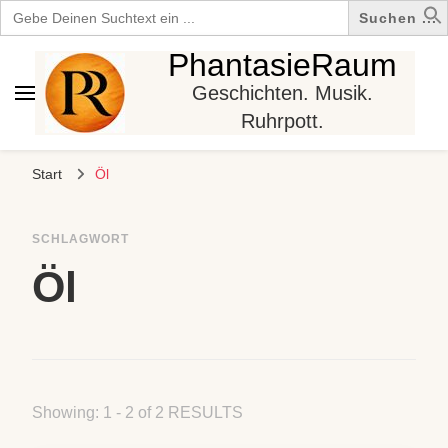
Search
for:
PhantasieRaum
Geschichten. Musik.
Ruhrpott.
Start
Öl
SCHLAGWORT
Öl
Showing: 1 - 2 of 2 RESULTS