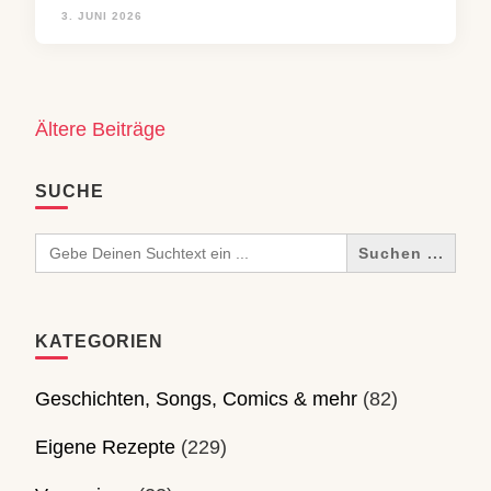
3. JUNI 2026
Beitragsnavigation
Ältere Beiträge
SUCHE
Search
for:
KATEGORIEN
Geschichten, Songs, Comics & mehr
(82)
Eigene Rezepte
(229)