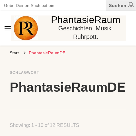
Search
for:
PhantasieRaum
Geschichten. Musik.
Ruhrpott.
Start
PhantasieRaumDE
SCHLAGWORT
PhantasieRaumDE
Showing: 1 - 10 of 12 RESULTS