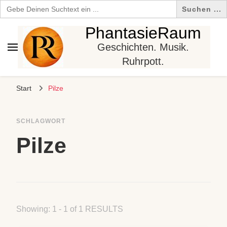
Search
for:
PhantasieRaum
Geschichten. Musik.
Ruhrpott.
Start
Pilze
SCHLAGWORT
Pilze
Showing: 1 - 1 of 1 RESULTS