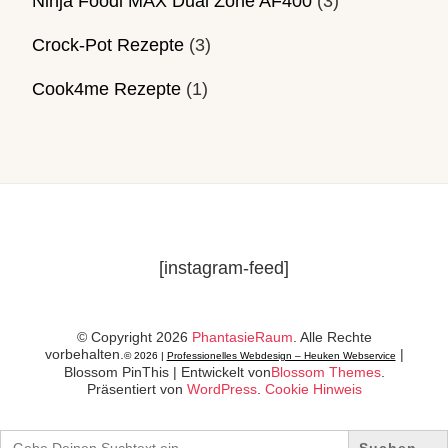
Ninja Foodi MAX Dual Zone AF400
(3)
Crock-Pot Rezepte
(3)
Cook4me Rezepte
(1)
[instagram-feed]
© Copyright 2026
PhantasieRaum
. Alle Rechte
vorbehalten.
|
© 2026 |
Professionelles Webdesign – Heuken Webservice
Blossom PinThis | Entwickelt von
Blossom Themes
.
Präsentiert von
WordPress
.
Cookie Hinweis
Search