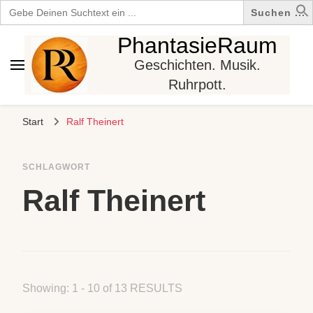
Search
for:
PhantasieRaum
Geschichten. Musik.
Ruhrpott.
Start
Ralf Theinert
SCHLAGWORT
Ralf Theinert
Showing: 1 - 10 of 13 RESULTS