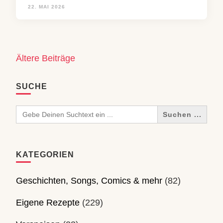
22. MAI 2026
Beitragsnavigation
Ältere Beiträge
SUCHE
Search
for:
KATEGORIEN
Geschichten, Songs, Comics & mehr
(82)
Eigene Rezepte
(229)