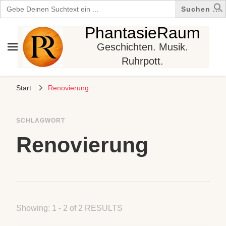
Search
for:
PhantasieRaum
Geschichten. Musik.
Ruhrpott.
Start
Renovierung
SCHLAGWORT
Renovierung
Showing: 1 - 2 of 2 RESULTS