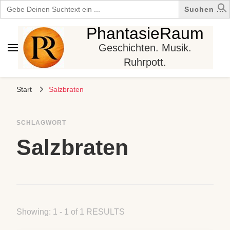
Search
for:
PhantasieRaum
Geschichten. Musik.
Ruhrpott.
Start
Salzbraten
SCHLAGWORT
Salzbraten
Showing: 1 - 1 of 1 RESULTS