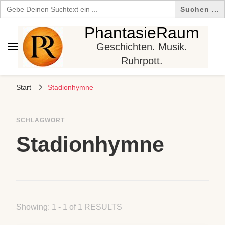
Search
for:
PhantasieRaum
Geschichten. Musik.
Ruhrpott.
Start
Stadionhymne
SCHLAGWORT
Stadionhymne
Showing: 1 - 1 of 1 RESULTS