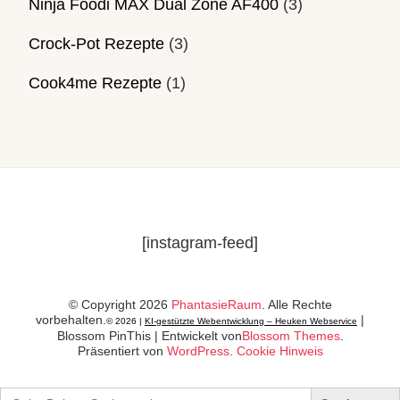
Ninja Foodi MAX Dual Zone AF400
(3)
Crock-Pot Rezepte
(3)
Cook4me Rezepte
(1)
[instagram-feed]
© Copyright 2026
PhantasieRaum
. Alle Rechte
vorbehalten.
|
© 2026 |
KI-gestützte Webentwicklung – Heuken Webservice
Blossom PinThis | Entwickelt von
Blossom Themes
.
Präsentiert von
WordPress
.
Cookie Hinweis
Search