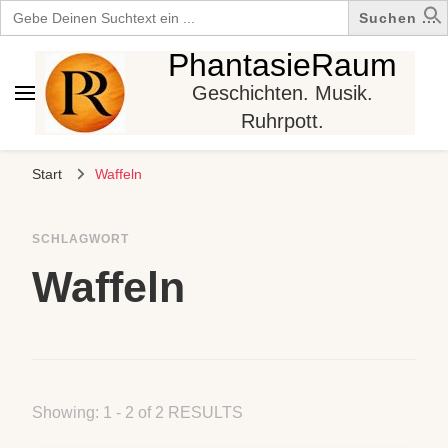
Search
for:
PhantasieRaum
Geschichten. Musik.
Ruhrpott.
Start
Waffeln
SCHLAGWORT
Waffeln
Showing: 1 - 2 of 2 RESULTS