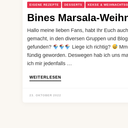
EIGENE REZEPTE
DESSERTS
KEKSE & WEIHNACHTS
Bines Marsala-Weih
Hallo meine lieben Fans, habt Ihr Euch a
gemacht, in den diversen Gruppen und Blogs
gefunden?
Liege ich richtig?
Mmmh
fündig geworden. Deswegen hab ich uns mal 
ich mir jedenfalls …
WEITERLESEN
23. OKTOBER 2022