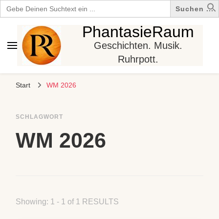
Search
for:
PhantasieRaum
Geschichten. Musik.
Ruhrpott.
Start
WM 2026
SCHLAGWORT
WM 2026
Showing: 1 - 1 of 1 RESULTS