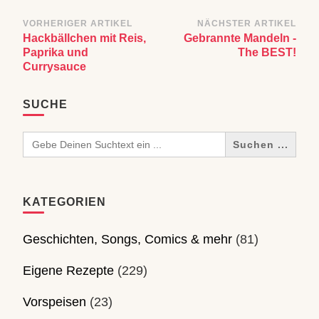
Beitragsnavigation
VORHERIGER ARTIKEL
NÄCHSTER ARTIKEL
Hackbällchen mit Reis,
Gebrannte Mandeln -
Paprika und
The BEST!
Currysauce
SUCHE
Search
for:
KATEGORIEN
Geschichten, Songs, Comics & mehr
(81)
Eigene Rezepte
(229)
Vorspeisen
(23)