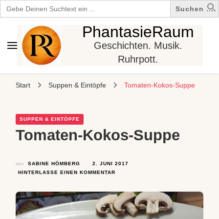
Search
for:
PhantasieRaum
Geschichten. Musik.
Ruhrpott.
Start
Suppen & Eintöpfe
Tomaten-Kokos-Suppe
SUPPEN & EINTÖPFE
Tomaten-Kokos-Suppe
von
SABINE HÖMBERG
2. JUNI 2017
ZU
HINTERLASSE EINEN KOMMENTAR
TOMATEN-
KOKOS-
SUPPE