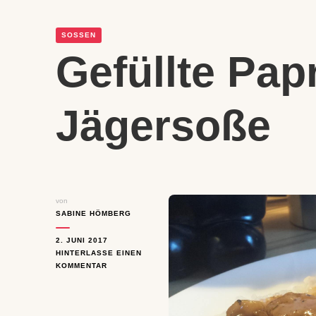
SOSSEN
Gefüllte Pap
Jägersoße
von
SABINE HÖMBERG
2. JUNI 2017
HINTERLASSE EINEN
ZU
KOMMENTAR
GEFÜLLTE
PAPRIKA
MIT
JÄGERSOSSE