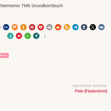
: Thermomix TM5 Grundkochbuch
RIKA
n
NÄCHSTER ARTIKEL
Pide (Fladenbrot)