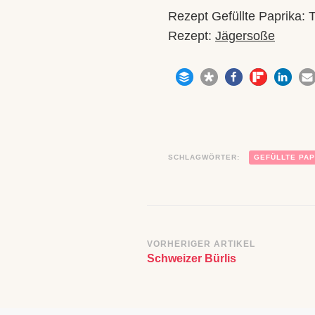
Rezept Gefüllte Paprika
Rezept:
Jägersoße
SCHLAGWÖRTER:
GEFÜLLTE PAP
Beitragsnavigatio
VORHERIGER ARTIKEL
Schweizer Bürlis