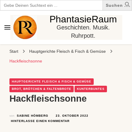
Search
for:
PhantasieRaum
Geschichten. Musik.
Ruhrpott.
Start
Hauptgerichte Fleisch & Fisch & Gemüse
Hackfleischsonne
HAUPTGERICHTE FLEISCH & FISCH & GEMÜSE
BROT, BRÖTCHEN & FALTENBROTE
KUNTERBUNTES
Hackfleischsonne
von
SABINE HÖMBERG
23. OKTOBER 2022
ZU
HINTERLASSE EINEN KOMMENTAR
HACKFLEISCHSONNE