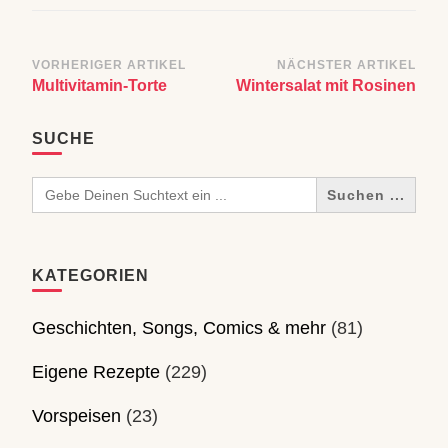
Beitragsnavigation
VORHERIGER ARTIKEL
NÄCHSTER ARTIKEL
Multivitamin-Torte
Wintersalat mit Rosinen
SUCHE
Search
for:
KATEGORIEN
Geschichten, Songs, Comics & mehr
(81)
Eigene Rezepte
(229)
Vorspeisen
(23)