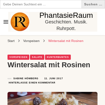
Search
for:
PhantasieRaum
Geschichten. Musik.
Ruhrpott.
Start
Vorspeisen
Wintersalat mit Rosinen
VORSPEISEN
SALATE
KUNTERBUNTES
Wintersalat mit Rosinen
von
SABINE HÖMBERG
11. JUNI 2017
ZU
HINTERLASSE EINEN KOMMENTAR
WINTERSALAT
MIT
ROSINEN