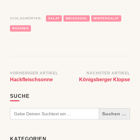
SCHLAGWÖRTER:
SALAT
WEISSKOHL
WINTERSALAT
ROSINEN
Beitragsnavigation
VORHERIGER ARTIKEL
NÄCHSTER ARTIKEL
Hackfleischsonne
Königsberger Klopse
SUCHE
Search
for:
KATEGORIEN