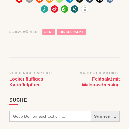
SCHLAGWÖRTER:
SEKT
ERDBEERSEKT
Beitragsnavigation
VORHERIGER ARTIKEL
NÄCHSTER ARTIKEL
Locker fluffiges
Feldsalat mit
Kartoffelpüree
Walnussdressing
SUCHE
Search
for: