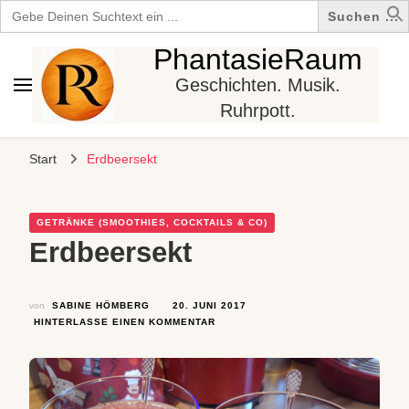
Search
for:
PhantasieRaum
Geschichten. Musik.
Ruhrpott.
Start
Erdbeersekt
GETRÄNKE (SMOOTHIES, COCKTAILS & CO)
Erdbeersekt
von
SABINE HÖMBERG
20. JUNI 2017
ZU
HINTERLASSE EINEN KOMMENTAR
ERDBEERSEKT