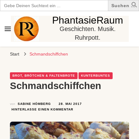
Search
for:
PhantasieRaum
Geschichten. Musik.
Ruhrpott.
Start
Schmandschiffchen
BROT, BRÖTCHEN & FALTENBROTE
KUNTERBUNTES
Schmandschiffchen
von
SABINE HÖMBERG
28. MAI 2017
ZU
HINTERLASSE EINEN KOMMENTAR
SCHMANDSCHIFFCHEN