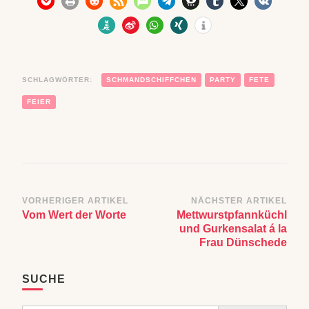
SCHLAGWÖRTER:
SCHMANDSCHIFFCHEN
PARTY
FETE
FEIER
Beitragsnavigation
VORHERIGER ARTIKEL
NÄCHSTER ARTIKEL
Vom Wert der Worte
Mettwurstpfannküchl
und Gurkensalat á la
Frau Dünschede
SUCHE