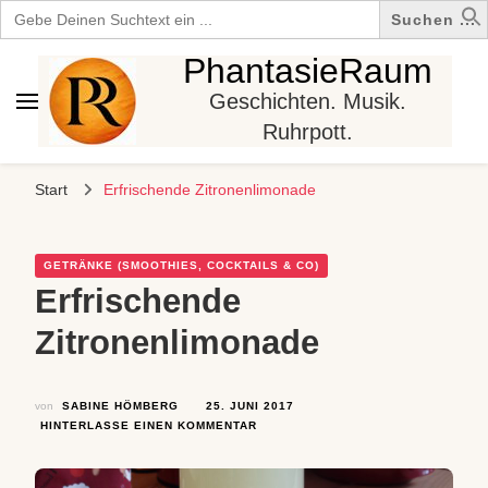
Search
for:
PhantasieRaum
Geschichten. Musik.
Ruhrpott.
Start
Erfrischende Zitronenlimonade
GETRÄNKE (SMOOTHIES, COCKTAILS & CO)
Erfrischende
Zitronenlimonade
von
SABINE HÖMBERG
25. JUNI 2017
ZU
HINTERLASSE EINEN KOMMENTAR
ERFRISCHENDE
ZITRONENLIMONADE