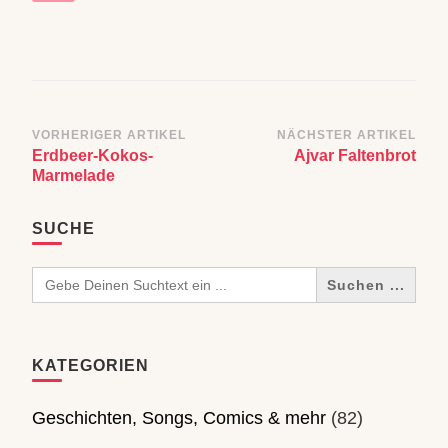
Beitragsnavigation
VORHERIGER ARTIKEL
NÄCHSTER ARTIKEL
Erdbeer-Kokos-
Ajvar Faltenbrot
Marmelade
SUCHE
Search
for:
KATEGORIEN
Geschichten, Songs, Comics & mehr
(82)