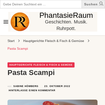
Search
for:
PhantasieRaum
Geschichten. Musik.
Ruhrpott.
Start
Hauptgerichte Fleisch & Fisch & Gemüse
Pasta Scampi
HAUPTGERICHTE FLEISCH & FISCH & GEMÜSE
Pasta Scampi
von
SABINE HÖMBERG
23. OKTOBER 2022
ZU
HINTERLASSE EINEN KOMMENTAR
PASTA
SCAMPI