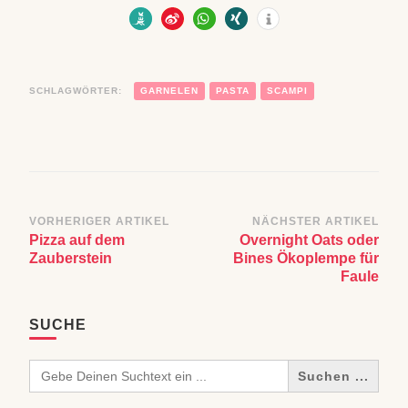
SCHLAGWÖRTER:
GARNELEN
PASTA
SCAMPI
Beitragsnavigation
VORHERIGER ARTIKEL
NÄCHSTER ARTIKEL
Pizza auf dem
Overnight Oats oder
Zauberstein
Bines Ökoplempe für
Faule
SUCHE
Search
for: