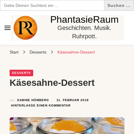
Search
for:
PhantasieRaum
Geschichten. Musik.
Ruhrpott.
Start
Desserts
Käsesahne-Dessert
DESSERTS
Käsesahne-Dessert
von
SABINE HÖMBERG
11. FEBRUAR 2018
ZU
HINTERLASSE EINEN KOMMENTAR
KÄSESAHNE-
DESSERT