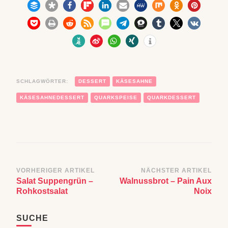
SCHLAGWÖRTER:
DESSERT
KÄSESAHNE
KÄSESAHNEDESSERT
QUARKSPEISE
QUARKDESSERT
Beitragsnavigation
VORHERIGER ARTIKEL
NÄCHSTER ARTIKEL
Salat Suppengrün –
Walnussbrot – Pain Aux
Rohkostsalat
Noix
SUCHE