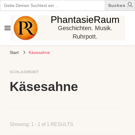
Search
for:
PhantasieRaum
Geschichten. Musik.
Ruhrpott.
Start
Käsesahne
SCHLAGWORT
Käsesahne
Showing: 1 - 1 of 1 RESULTS