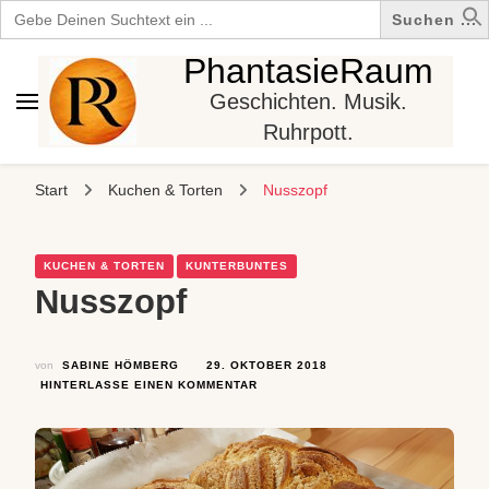
Search
for:
PhantasieRaum
Geschichten. Musik.
Ruhrpott.
Start
Kuchen & Torten
Nusszopf
KUCHEN & TORTEN
KUNTERBUNTES
Nusszopf
von
SABINE HÖMBERG
29. OKTOBER 2018
ZU
HINTERLASSE EINEN KOMMENTAR
NUSSZOPF