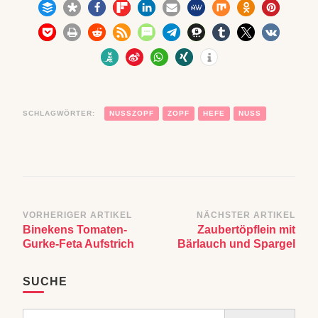
SCHLAGWÖRTER:
NUSSZOPF
ZOPF
HEFE
NUSS
Beitragsnavigation
VORHERIGER ARTIKEL
NÄCHSTER ARTIKEL
Binekens Tomaten-
Zaubertöpflein mit
Gurke-Feta Aufstrich
Bärlauch und Spargel
SUCHE
Search