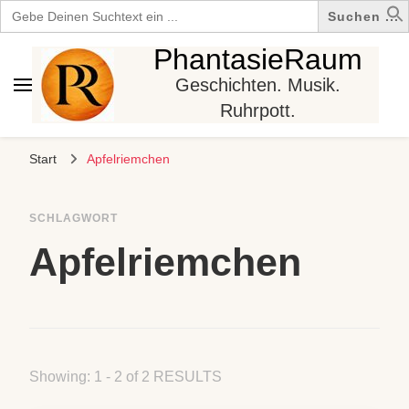
Search
for:
PhantasieRaum
Geschichten. Musik.
Ruhrpott.
Start
Apfelriemchen
SCHLAGWORT
Apfelriemchen
Showing: 1 - 2 of 2 RESULTS