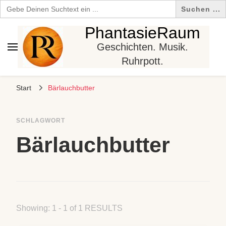
Search
for:
PhantasieRaum
Geschichten. Musik.
Ruhrpott.
Start
Bärlauchbutter
SCHLAGWORT
Bärlauchbutter
Showing: 1 - 1 of 1 RESULTS