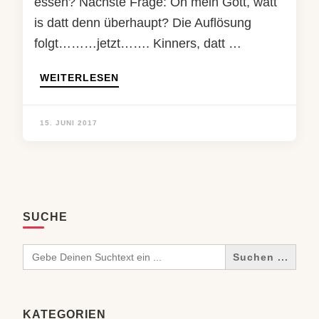
essen? Nächste Frage: Oh mein Gott, watt
is datt denn überhaupt? Die Auflösung
folgt………jetzt……. Kinners, datt …
WEITERLESEN
15. JUNI 2017
SUCHE
Search
for:
KATEGORIEN