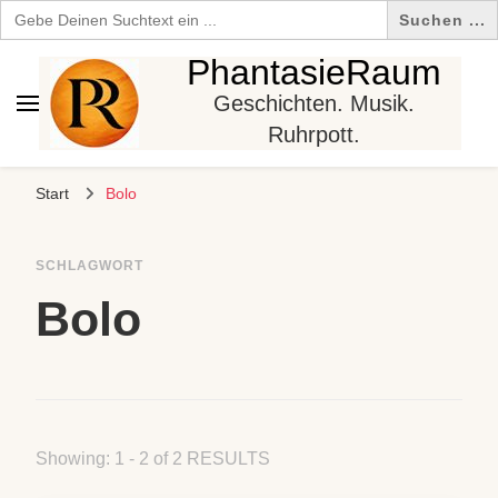
Search
for:
PhantasieRaum
Geschichten. Musik.
Ruhrpott.
Start
Bolo
SCHLAGWORT
Bolo
Showing: 1 - 2 of 2 RESULTS