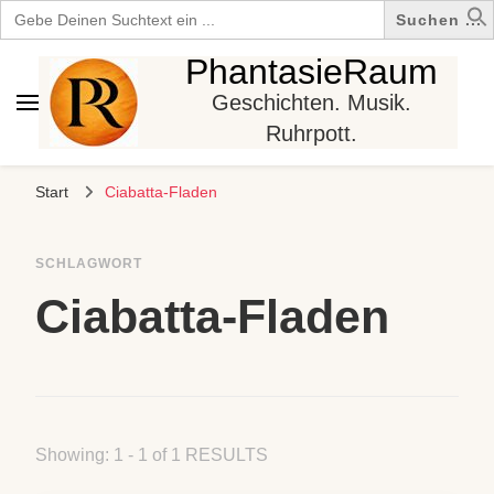
Search
for:
PhantasieRaum
Geschichten. Musik.
Ruhrpott.
Start
Ciabatta-Fladen
SCHLAGWORT
Ciabatta-Fladen
Showing: 1 - 1 of 1 RESULTS