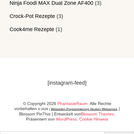
Ninja Foodi MAX Dual Zone AF400
(3)
Crock-Pot Rezepte
(3)
Cook4me Rezepte
(1)
[instagram-feed]
© Copyright 2026
PhantasieRaum
. Alle Rechte
vorbehalten.
|
© 2026 |
Webseiten-Programmierung Heuken Webservice
Blossom PinThis | Entwickelt von
Blossom Themes
.
Präsentiert von
WordPress
.
Cookie Hinweis
Search