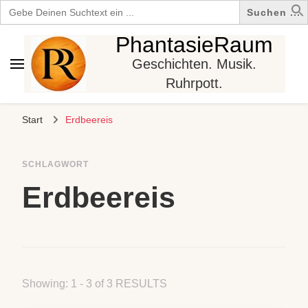
Search
for:
PhantasieRaum
Geschichten. Musik.
Ruhrpott.
Start
Erdbeereis
SCHLAGWORT
Erdbeereis
Showing: 1 - 3 of 3 RESULTS